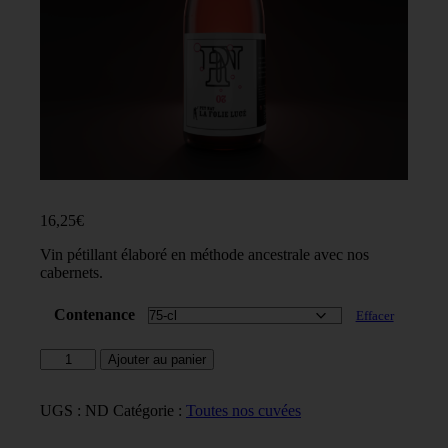
16,25
€
Vin pétillant élaboré en méthode ancestrale avec nos
cabernets.
Contenance
Effacer
quantité
Ajouter au panier
de
Cuvée
PetNat
UGS :
ND
Catégorie :
Toutes nos cuvées
-
La