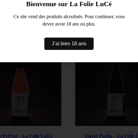
Bienvenue sur La Folie LuCé
Description
Ce site vend des produits alcoolisés. Pour continuer, vous
avant sa commercialisation, autrement est la cuvée idéale pour les amateu
devez avoir 18 ans ou plus.
Produits similaires
J’ai bien 18 ans
 PetNat – La Folie LuCé
Cuvée Pacha – La Folie