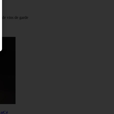
rs de vins de garde
 LuCé