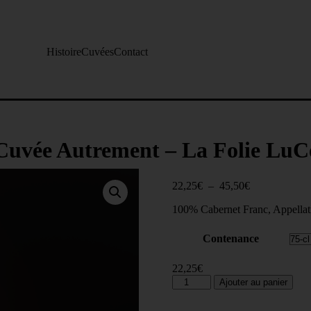
Histoire
Cuvées
Contact
Cuvée Autrement – La Folie LuC
Plage
22,25
€
–
45,50
€
de
100% Cabernet Franc, Appella
prix :
22,25€
à
Contenance
45,50€
22,25
€
quantité
Ajouter au panier
de
Cuvée