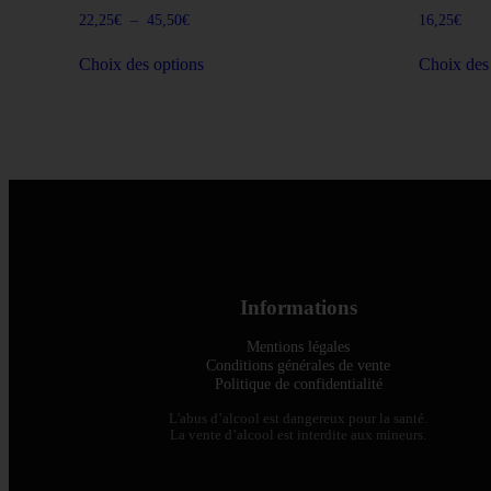
Plage
22,25
€
–
45,50
€
16,25
€
de
Ce
prix :
Choix des options
Choix des
produit
22,25€
a
à
plusieurs
45,50€
variations.
Les
options
peuvent
être
choisies
sur
la
page
du
Informations
produit
Mentions légales
Conditions générales de vente
Politique de confidentialité
L'abus d’alcool est dangereux pour la santé.
La vente d’alcool est interdite aux mineurs.