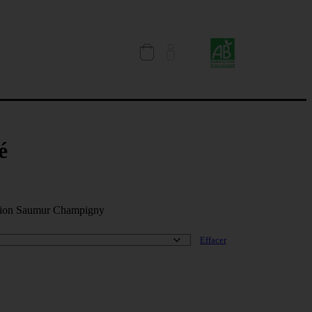
é
tion Saumur Champigny
Effacer