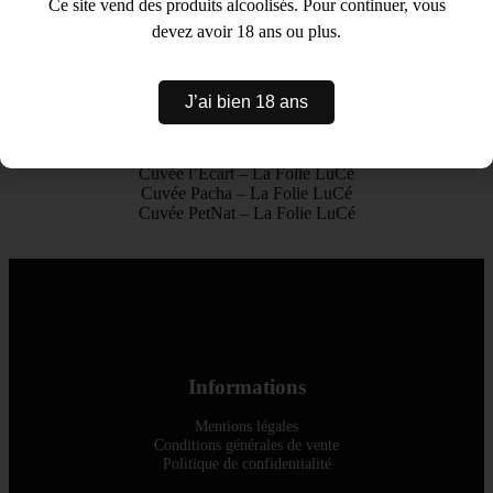
Paiement en ligne sécurisé
Ce site vend des produits alcoolisés. Pour continuer, vous
devez avoir 18 ans ou plus.
J’ai bien 18 ans
Nos autres cuvées
Cuvée Autrement – La Folie LuCé
Cuvée l’Écart – La Folie LuCé
Cuvée Pacha – La Folie LuCé
Cuvée PetNat – La Folie LuCé
Informations
Mentions légales
Conditions générales de vente
Politique de confidentialité