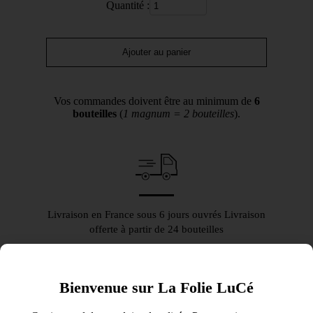
Quantité :
Ajouter au panier
Vos commandes doivent être au minimum de
6
bouteilles
(
1 magnum = 2 bouteilles
).
Livraison en France sous 6 jours ouvrés Livraison
offerte à partir de 24 bouteilles
Bienvenue sur La Folie LuCé