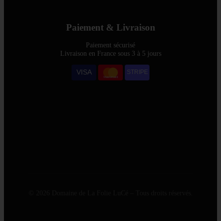
Paiement & Livraison
Paiement sécurisé
Livraison en France sous 3 à 5 jours
VISA
STRIPE
Mastercard
© 2026 Domaine de La Folie LuCé – Tous droits réservés.